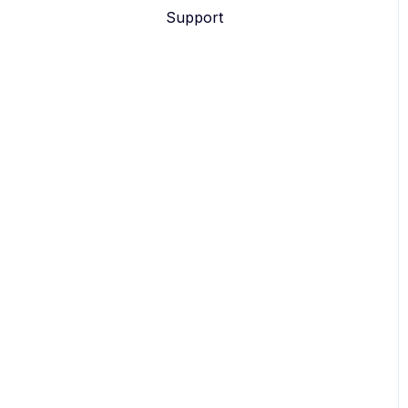
Support
eyevip Check-in+