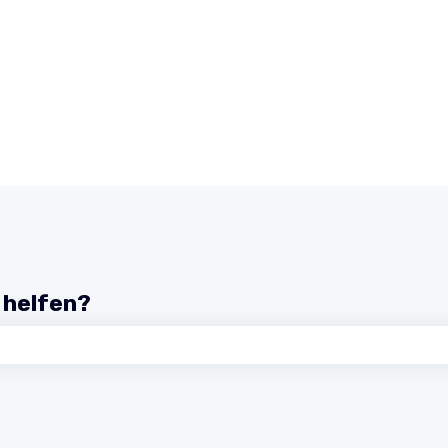
r helfen?
chfeld leer ist.