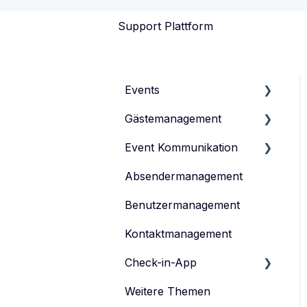
Support Plattform
Events
Gästemanagement
Events verwalten
Event Kommunikation
Event-Typen
Gästeliste verwalten
Absendermanagement
Event-Team verwalten
Gästedaten verwalten
Inhalte erstellen und
veröffentlichen
Benutzermanagement
Anmeldeformular
Einladen
Kontaktmanagement
Tickets verwalten
Feedback-Umfrage
Check-in-App
Datenschutz
Weitere Themen
eyevip Check-in