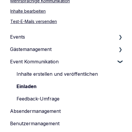
Mehrsprachige Kommunikation
Inhalte bearbeiten
Test-E-Mails versenden
Events
Gästemanagement
Events verwalten
Event Kommunikation
Event-Typen
Gästeliste verwalten
Event-Team verwalten
Gästedaten verwalten
Inhalte erstellen und veröffentlichen
Anmeldeformular
Einladen
Tickets verwalten
Feedback-Umfrage
Absendermanagement
Datenschutz
Benutzermanagement