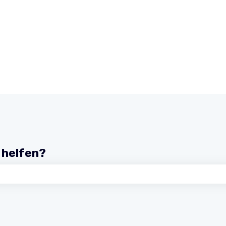
r helfen?
chfeld leer ist.