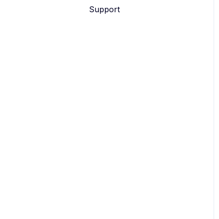
Support
eyevip Check-in+