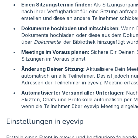
Einen Sitzungstermin finden:
Als Sitzungsorgani
nach ihrer Verfügbarkeit für eine Sitzung anfrag
erstellen und diese an andere Teilnehmer schicke
Dokumente hochladen und mitschicken:
Wenn D
Dokumente hochladen oder diese aus dem Dokum
über
Dokumente
, der Bibliothek hinzugefügt wur
Meetings im Voraus planen:
Sichere Dir Deinen 
Sitzungen im Voraus planst.
Änderung Deiner Sitzung:
Aktualisiere Dein Mee
automatisch an alle Teilnehmer. Das ist jedoch nu
Adressen der Teilnehmer in eyevip Meeting erfasst
Automatisierter Versand aller Unterlagen:
Nach
Skizzen, Chats und Protokolle automatisch per Mai
wenn die Teilnehmer über eyevip Meeting eingel
Einstellungen in eyevip
Erstelle einen Event in eyevip und konfiguriere folgend