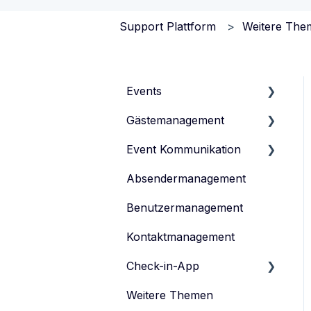
Support Plattform
Weitere The
Events
Gästemanagement
Events verwalten
Event Kommunikation
Event-Typen
Gästeliste verwalten
Absendermanagement
Event-Team verwalten
Gästedaten verwalten
Inhalte erstellen und
veröffentlichen
Benutzermanagement
Anmeldeformular
Einladen
Kontaktmanagement
Tickets verwalten
Feedback-Umfrage
Check-in-App
Datenschutz
Weitere Themen
eyevip Check-in