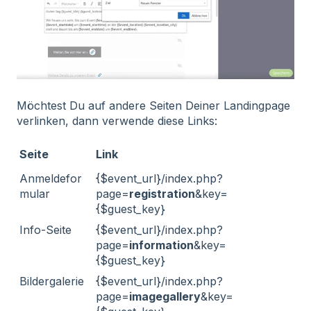
Möchtest Du auf andere Seiten Deiner Landingpage
verlinken, dann verwende diese Links:
Seite
Link
Anmeldefor
{$event_url}/index.php?
mular
page=
registration
&key=
{$guest_key}
Info-Seite
{$event_url}/index.php?
page=
information
&key=
{$guest_key}
Bildergalerie
{$event_url}/index.php?
page=
imagegallery
&key=