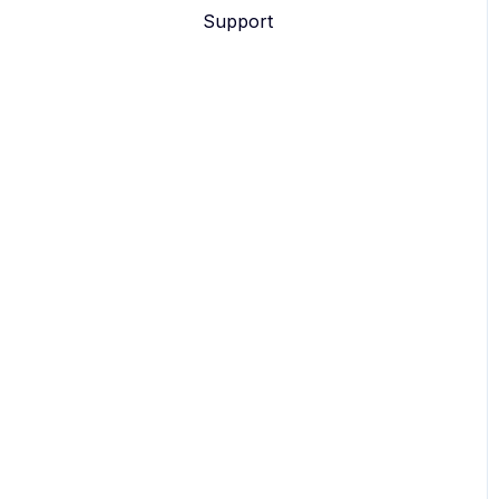
Support
eyevip Check-in+