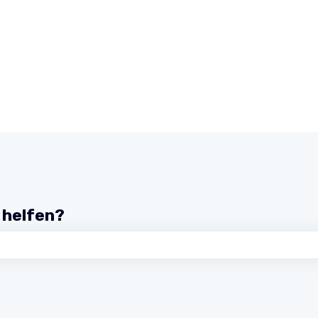
r helfen?
chfeld leer ist.