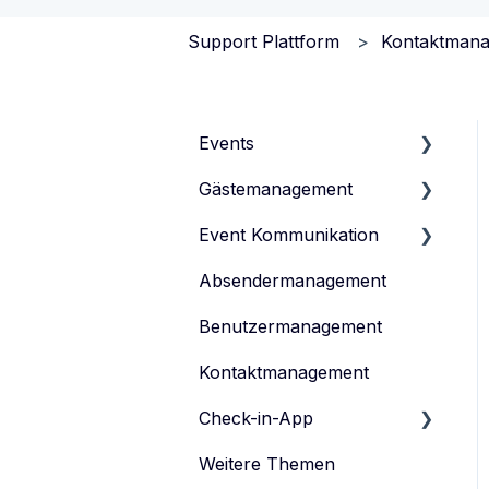
Support Plattform
Kontaktman
Events
Gästemanagement
Events verwalten
Event Kommunikation
Event-Typen
Gästeliste verwalten
Absendermanagement
Event-Team verwalten
Gästedaten verwalten
Inhalte erstellen und
veröffentlichen
Benutzermanagement
Anmeldeformular
Einladen
Kontaktmanagement
Tickets verwalten
Feedback-Umfrage
Check-in-App
Datenschutz
Weitere Themen
eyevip Check-in