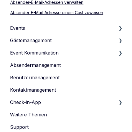
Absender-E-Mail-Adressen verwalten
Absender-E-Mail-Adresse einem Gast zuweisen
Events
Gästemanagement
Events verwalten
Event Kommunikation
Event-Typen
Gästeliste verwalten
Absendermanagement
Event-Team verwalten
Gästedaten verwalten
Inhalte erstellen und veröffentlichen
Benutzermanagement
Anmeldeformular
Einladen
Kontaktmanagement
Tickets verwalten
Feedback-Umfrage
Check-in-App
Datenschutz
Weitere Themen
eyevip Check-in
Support
eyevip Check-in+