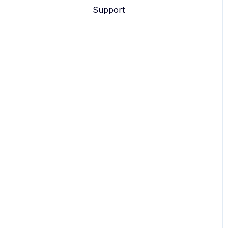
Support
eyevip Check-in+