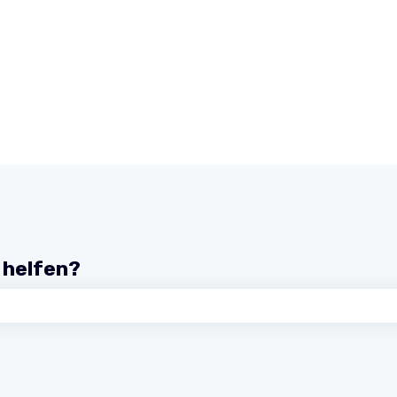
r helfen?
chfeld leer ist.