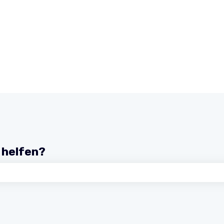
r helfen?
chfeld leer ist.