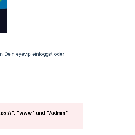
n Dein eyevip einloggst oder
tps://", "www" und
"/admin"