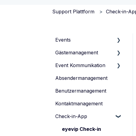
Support Plattform
Check-in-Ap
Events
Gästemanagement
Events verwalten
Event Kommunikation
Event-Typen
Gästeliste verwalten
Absendermanagement
Event-Team verwalten
Gästedaten verwalten
Inhalte erstellen und
veröffentlichen
Benutzermanagement
Anmeldeformular
Einladen
Kontaktmanagement
Tickets verwalten
Feedback-Umfrage
Check-in-App
Datenschutz
eyevip Check-in