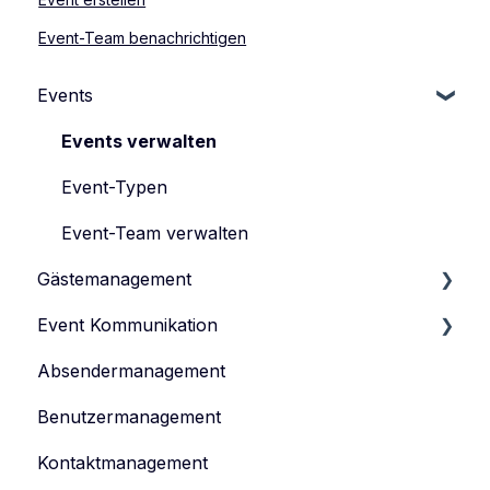
Event-Team benachrichtigen
Events
Events verwalten
Event-Typen
Event-Team verwalten
Gästemanagement
Event Kommunikation
Gästeliste verwalten
Absendermanagement
Gästedaten verwalten
Inhalte erstellen und veröffentlichen
Benutzermanagement
Anmeldeformular
Einladen
Kontaktmanagement
Tickets verwalten
Feedback-Umfrage