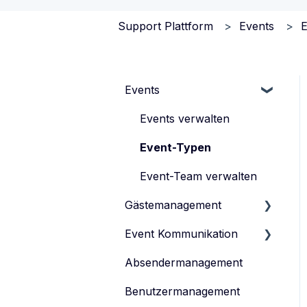
Support Plattform
Events
E
Events
Events verwalten
Event-Typen
Event-Team verwalten
Gästemanagement
Event Kommunikation
Gästeliste verwalten
Absendermanagement
Gästedaten verwalten
Inhalte erstellen und
veröffentlichen
Benutzermanagement
Anmeldeformular
Einladen