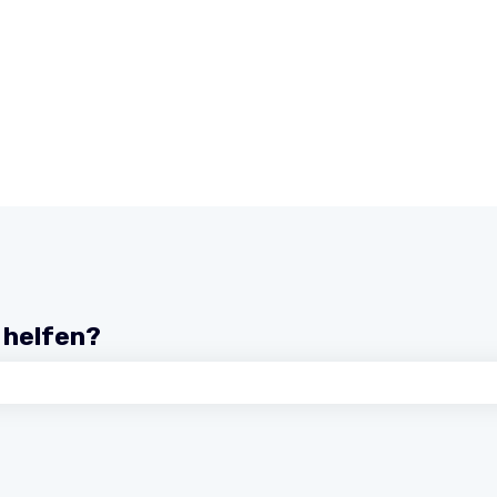
r helfen?
chfeld leer ist.