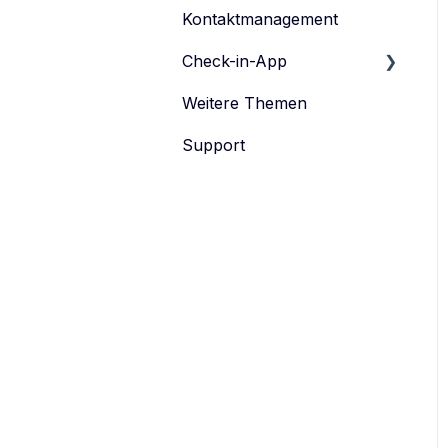
Kontaktmanagement
Tickets verwalten
Feedback-Umfrage
Check-in-App
Datenschutz
Weitere Themen
eyevip Check-in
Support
eyevip Check-in+