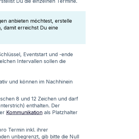
tellst Du die einzelnen Termine.
n anbieten möchtest, erstelle
 damit erreichst Du eine
chlüssel, Eventstart und -ende
elchen Intervallen sollen die
tativ und können im Nachhinein
ischen 8 und 12 Zeichen und darf
erstrich) enthalten. Der
der
Kommunikation
als Platzhalter
o Termin inkl. ihrer
den unbegrenzt, gib bitte die Null