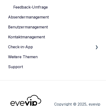
Tickets verwalten
Feedback-Umfrage
Absendermanagement
Datenschutz
Benutzermanagement
Kontaktmanagement
Check-in-App
Weitere Themen
eyevip Check-in
Support
eyevip Check-in+
Copyright © 2025, eyevip