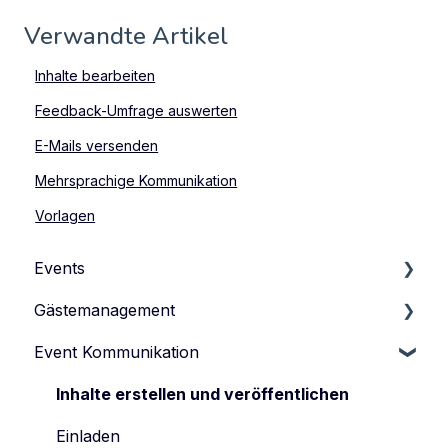
Verwandte Artikel
Inhalte bearbeiten
Feedback-Umfrage auswerten
E-Mails versenden
Mehrsprachige Kommunikation
Vorlagen
Events
Gästemanagement
Events verwalten
Event Kommunikation
Event-Typen
Gästeliste verwalten
Event-Team verwalten
Gästedaten verwalten
Inhalte erstellen und veröffentlichen
Anmeldeformular
Einladen